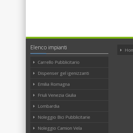
Elenco impianti
Ho
Carrello Pubblicitario
Dispenser gel igenizzanti
Emilia Romagna
Friuli Venezia Giulia
Lombardia
Noleggio Bici Pubblicitarie
Noleggio Camion Vela